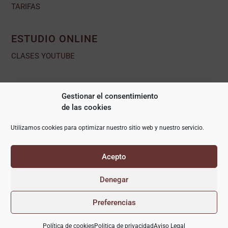
TARIFAS
ESTUDIO ONLINE
CLASES YOUTUBE
RETIROS Y TALLERES
Gestionar el consentimiento
RETIROS
de las cookies
TALLERES
Utilizamos cookies para optimizar nuestro sitio web y nuestro servicio.
ÁREA ALUMNO
Acepto
© YogaKevala2026 Diseñado por MasterlyWeb
Denegar
Preferencias
Politica de privacidad
Aviso Legal
Términos y condiciones
¿Necesitas ayuda?
Política de Envío, Devoluciones y Desistimiento.
Política de cookies
Politica de privacidad
Aviso Legal