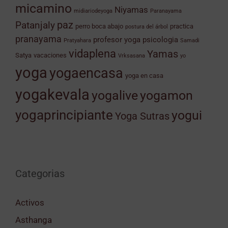
micamino
Niyamas
midiariodeyoga
Paranayama
Patanjaly
paz
perro boca abajo
practica
postura del árbol
pranayama
profesor yoga
psicologia
Pratyahara
Samadi
vidaplena
Yamas
Satya
vacaciones
Vrksasana
yo
yoga
yogaencasa
yoga en casa
yogakevala
yogamon
yogalive
yogaprincipiante
yogui
Yoga Sutras
Categorias
Activos
Asthanga