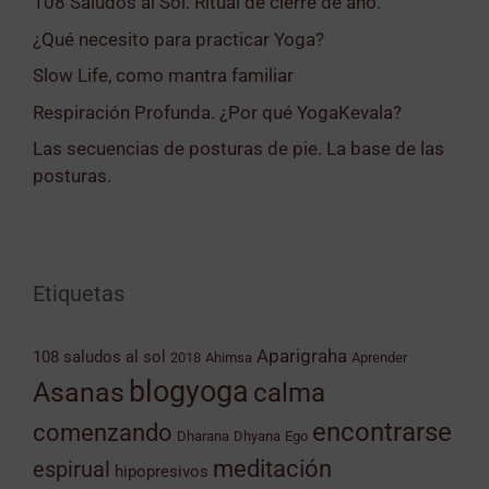
108 Saludos al Sol. Ritual de cierre de año.
¿Qué necesito para practicar Yoga?
Slow Life, como mantra familiar
Respiración Profunda. ¿Por qué YogaKevala?
Las secuencias de posturas de pie. La base de las
posturas.
Etiquetas
Aparigraha
108 saludos al sol
2018
Ahimsa
Aprender
blogyoga
Asanas
calma
encontrarse
comenzando
Dharana
Dhyana
Ego
meditación
espirual
hipopresivos