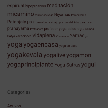
meditación
espirual
hipopresivos
micamino
Niyamas
midiariodeyoga
Paranayama
Patanjaly
paz
perro boca abajo
practica
postura del árbol
pranayama
profesor yoga
psicologia
Pratyahara
Samadi
vidaplena
Yamas
Satya
vacaciones
Vrksasana
yo
yoga
yogaencasa
yoga en casa
yogakevala
yogamon
yogalive
yogaprincipiante
yogui
Yoga Sutras
Categorias
Activos