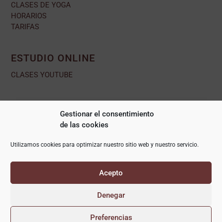
CLASES DE YOGA
HORARIOS
TARIFAS
ESTUDIO ONLINE
CLASES YOUTUBE
RETIROS Y TALLERES
Gestionar el consentimiento
RETIROS
de las cookies
TALLERES
Utilizamos cookies para optimizar nuestro sitio web y nuestro servicio.
ÁREA ALUMNO
Acepto
© YogaKevala2026 Diseñado por MasterlyWeb
Denegar
Preferencias
Politica de privacidad
Aviso Legal
Términos y condiciones